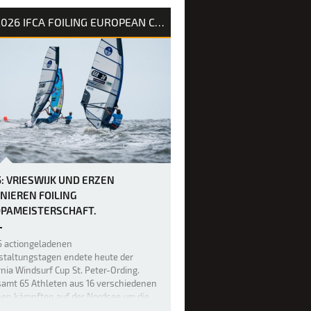
ünung und kurzperiodigem Wellengang
r Rennstrecke für Chaos sorgten. Wer
2026 IFCA FOILING EUROPEAN CHAMPIONSHIP
nen sanften Einstieg ins …
5: VRIESWIJK UND ERZEN
NIEREN FOILING
PAMEISTERSCHAFT.
5 actiongeladenen
staltungstagen endete heute der
rnia Windsurf Cup St. Peter-Ording.
samt 65 Athleten aus 16 verschiedenen
nen kämpften auf der Nordsee um die
meistertitel, 40.000 Euro Preisgeld