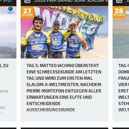
27
26
07.2026
07.2026
, ZU
TAG 5: MATTEO IACHINO ÜBERSTEHT
TAG 
EINE SCHRECKSEKUNDE AM LETZTEN
DOMI
TAG UND WIRD ZUM ERSTEN MAL
FRAU
SLALOM-X-WELTMEISTER, NACHDEM
VIER
PIERRE MORTEFON ENTGEGEN ALLER
ERST
ornia
ERWARTUNGEN EINE ELFTE UND
WELT
ENTSCHEIDENDE
STEH
end
AUSSCHEIDUNGSRUNDE
WELT
ie
ERZWUNGEN HATTE.
ke Feld
Der P
entpu