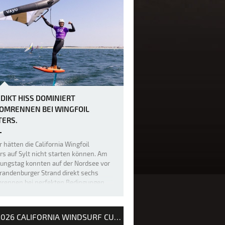
DIKT HISS DOMINIERT
OMRENNEN BEI WINGFOIL
ERS.
 hätten die California Wingfoil
s auf Sylt nicht starten können. Am
nungstag konnten auf der Nordsee vor
randenburger Strand direkt sechs
mrennen bei perfekten Bedingungen
geführt werden. Der Fehmaraner
kt Hiss konnte fünf der sechs
ahr…
2026 CALIFORNIA WINDSURF CUP SYLT