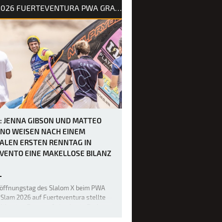
2026 FUERTEVENTURA PWA GRAND SLAM
erwettkampf, bei dem die unerbittlich
nden Winde keine Verschnaufpause
sen und die mentalen und körperlichen
eiten der weltbesten Windsurfer bis
e absoluten Grenzen bringen. Heute
1: JENNA GIBSON UND MATTEO
INO WEISEN NACH EINEM
ALEN ERSTEN RENNTAG IN
VENTO EINE MAKELLOSE BILANZ
röffnungstag des Slalom X beim PWA
Slam 2026 auf Fuerteventura stellte
ltbesten Racer auf eine harte Probe,
ulende Winde und eine Kombination