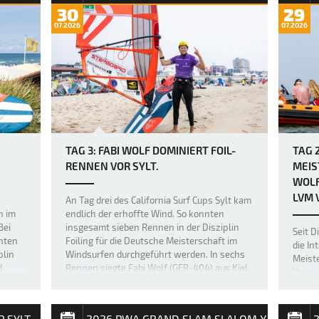
30
29
07.2026
07.2026
TAG 3: FABI WOLF DOMINIERT FOIL-
TAG 
RENNEN VOR SYLT.
MEIS
WOLF
VM V
An Tag drei des California Surf Cups Sylt kam
n im
endlich der erhoffte Wind. So konnten
Bei
insgesamt sieben Rennen in der Disziplin
Seit D
nten
Foiling für die Deutsche Meisterschaft im
die In
plin
Windsurfen durchgeführt werden. In sechs
Meiste
d
Rennen siegte Fabi Wolf (GER-404) aus Kiel.
Verans
he…
In einem Rennen konnte der …
nation
Cup. 
offizi
P SYLT
2026 PWA GRAND SLAM SLALOM X