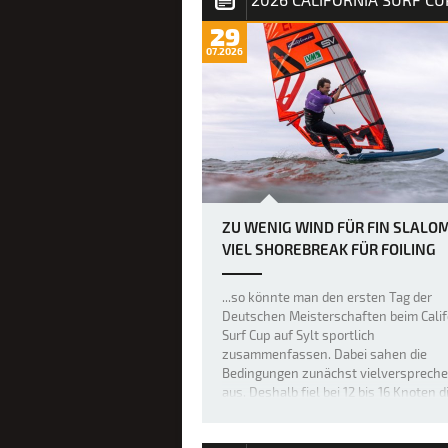
29
07.2026
ZU WENIG WIND FÜR FIN SLALOM
VIEL SHOREBREAK FÜR FOILING
...so könnte man den ersten Tag der
Deutschen Meisterschaften beim Calif
Surf Cup auf Sylt sportlich
zusammenfassen. Dabei sahen die
Bedingungen zunächst vielversprech
aus. Deshalb fiel bei 12 bis 16 Knoten d
Entscheidung, das 27 Teilnehmer star
der Fin-Slalom-F…