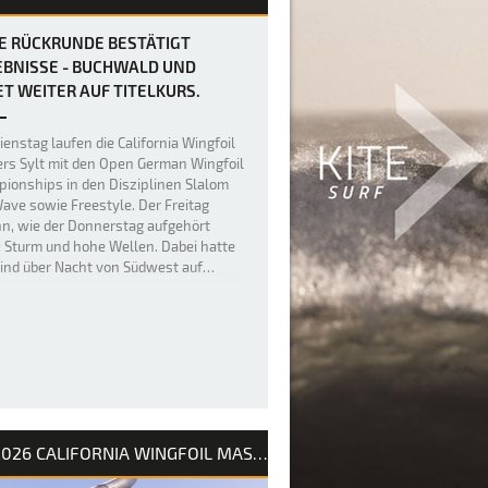
E RÜCKRUNDE BESTÄTIGT
EBNISSE - BUCHWALD UND
T WEITER AUF TITELKURS.
Dienstag laufen die California Wingfoil
rs Sylt mit den Open German Wingfoil
ionships in den Disziplinen Slalom
ave sowie Freestyle. Der Freitag
n, wie der Donnerstag aufgehört
: Sturm und hohe Wellen. Dabei hatte
ind über Nacht von Südwest auf…
2026 CALIFORNIA WINGFOIL MASTERS SYLT