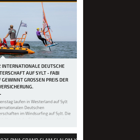
2 INTERNATIONALE DEUTSCHE
TERSCHAFT AUF SYLT - FABI
 GEWINNT GROSSEN PREIS DER L
ERSICHERUNG.
ienstag laufen in Westerland auf Sylt
ternationalen Deutschen
rschaften im Windsurfing auf Sylt. Die
taltung ist der Saisonhöhepunkt der
alen Spitzenserie California Windsurf
Nachdem am Eröffnungstag keine
ellen Wettfahrten durchgeführt w…
2026 PWA GRAND SLAM SLALOM X