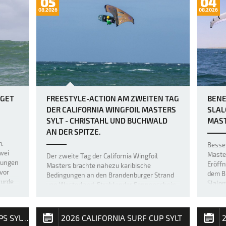
05
04
08.2026
08.2026
OGET
FREESTYLE-ACTION AM ZWEITEN TAG
BENE
DER CALIFORNIA WINGFOIL MASTERS
SLAL
SYLT - CHRISTAHL UND BUCHWALD
MAST
AN DER SPITZE.
m.
Besser
wei
Master
Der zweite Tag der California Wingfoil
gungen
Eröff
Masters brachte nahezu karibische
 vor
dem B
Bedingungen an den Brandenburger Strand
wurde
Slalo
von Westerland. Strahlender Sonnenschein,
…
durch
25 Grad und perfekter Sideshore-Wind mit
Benedi
fünf bis sechs Windstärken verwandelten
Wettf
die Nordsee vor Sylt in eine spektakuläre F…
2026 CALIFORNIA SURF CUPS SYLT / INTERNATIONALE DEUTSCHE MEISTERSCHAFT
2026 CALIFORNIA SURF CUP SYLT