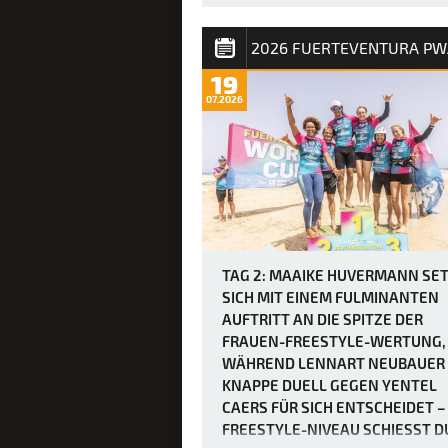
Da am vierten Tag des PWA Grand Sla
auf Fuerteventura maximal fünf Läufe
gesegelt werden mussten, um den
Freestyle-Wettbewerb der Frauen
19
abzuschließen, trafen sich die Fahrer
07.2026
etwas später als üblich – um 12 Uhr –,
der Finaltag in Gang kam. Die heutigen
Bedingung…
TAG 2: MAAIKE HUVERMANN SE
SICH MIT EINEM FULMINANTEN
AUFTRITT AN DIE SPITZE DER
FRAUEN-FREESTYLE-WERTUNG,
WÄHREND LENNART NEUBAUER
KNAPPE DUELL GEGEN YENTEL
CAERS FÜR SICH ENTSCHEIDET –
FREESTYLE-NIVEAU SCHIESST DU