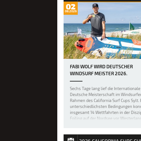
02
08.2026
FABI WOLF WIRD DEUTSCHER
WINDSURF MEISTER 2026.
Sechs Tage lang lief die Internationale
Deutsche Meisterschaft im Windsurfe
Rahmen des California Surf Cups Sylt. 
unterschiedlichsten Bedingungen kon
insgesamt 14 Wettfahrten in der Diszi
Foiling auf der Nordsee vor Westerlan
durchgeführt werden. 100.000 Besuc
2026 CALIFORNIA SURF CU