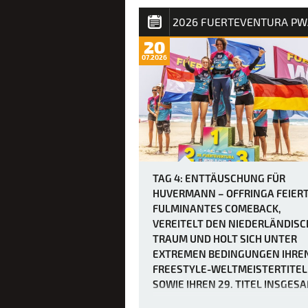
Die Vorhersage für Tag 3 des Slalom X
PWA Grand Slam 2026 auf Fuertevent
war zwar schon immer als extrem win
20
angekündigt worden, doch bei Bericht
07.2026
Windböen von bis zu 50 Knoten hätten
viele wohl kaum vorstellen können, w
brutal es in Sotavento manchmal zug
TAG 4: ENTTÄUSCHUNG FÜR
HUVERMANN – OFFRINGA FEIERT
FULMINANTES COMEBACK,
VEREITELT DEN NIEDERLÄNDIS
TRAUM UND HOLT SICH UNTER
EXTREMEN BEDINGUNGEN IHREN
FREESTYLE-WELTMEISTERTITEL
SOWIE IHREN 29. TITEL INSGES