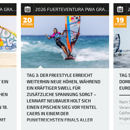
aus D
von über 40 Knoten am Nachmittag wurden
 beim
auf de
die Rennen dadurch nicht unbedingt
2026 FUERTEVENTURA PWA GRAND SLAM
2026 FUERTEVENTURA PWA GRAND SLAM
ura
auf ei
einfacher, da der Mut der weltbesten
dig
20
19
Windsurfer erneut durch heftige Böen und
en von
07.2026
07.2026
den „Dea…
 sich
ie
…
TAG 3: DER FREESTYLE ERREICHT
TAG 
 EIN
WEITERHIN NEUE HÖHEN, WÄHREND
DOMI
EIN KRÄFTIGER SWELL FÜR
EURO
CHEN
ZUSÄTZLICHE SPANNUNG SORGT –
LENNART NEUBAUER HOLT SICH
Nach 
 18.
EINEN EPISCHEN SIEG VOR YENTEL
Veran
Califo
CAERS IN EINEM DER
Insge
AMT
PUNKTREICHSTEN FINALS ALLER
Natio
ZEITEN.
Europa