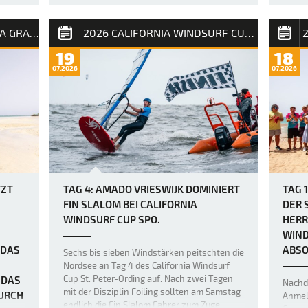
m 2026
und Pu
Bereits gestern war das Niveau im Freestyle
Amado
2026 FUERTEVENTURA PWA GRAND SLAM
2026 CALIFORNIA WINDSURF CUP SPO
unglaublich hoch, doch heute legten die
weltbesten Freestyler beim PWA Grand
19
18
innen
Slam 2026 auf Fuerteventura die Messlatte
07.2026
07.2026
 bevor
noch einmal höher, als über Nacht ein neuer,
größerer Swell nach Sotavento rollte und für
einige der besten Freestyl…
TZT
TAG 4: AMADO VRIESWIJK DOMINIERT
TAG 
FIN SLALOM BEI CALIFORNIA
DER 
WINDSURF CUP SPO.
HERR
WIND
 DAS
ABSO
Sechs bis sieben Windstärken peitschten die
Nordsee an Tag 4 des California Windsurf
Cup St. Peter-Ording auf. Nach zwei Tagen
 DAS
Nachd
mit der Disziplin Foiling sollten am Samstag
RCH D
Anmeld
endlich die Fin Slalom Fahrer zum Zuge