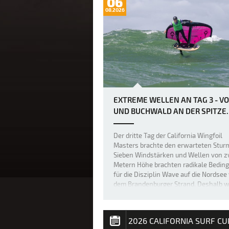
06
08.2026
EXTREME WELLEN AN TAG 3 - V
UND BUCHWALD AN DER SPITZE.
Der dritte Tag der California Wingfoil
Masters brachte den erwarteten Stur
Sieben Windstärken und Wellen von z
Metern Höhe brachten radikale Bedin
für die Disziplin Wave auf die Nordsee
dem Brandenburger Strand. Deshalb 
die erste Wave Elimination für die Jun