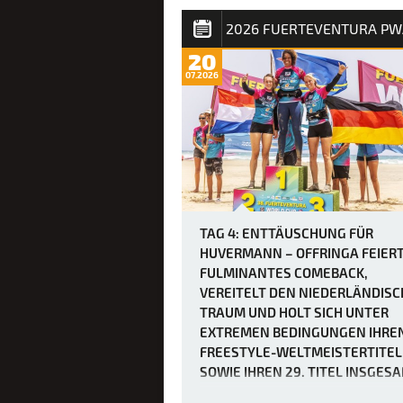
Die Vorhersage für Tag 3 des Slalom X
PWA Grand Slam 2026 auf Fuertevent
war zwar schon immer als extrem win
20
angekündigt worden, doch bei Bericht
07.2026
Windböen von bis zu 50 Knoten hätten
viele wohl kaum vorstellen können, w
brutal es in Sotavento manchmal zug
TAG 4: ENTTÄUSCHUNG FÜR
HUVERMANN – OFFRINGA FEIERT
FULMINANTES COMEBACK,
VEREITELT DEN NIEDERLÄNDIS
TRAUM UND HOLT SICH UNTER
EXTREMEN BEDINGUNGEN IHREN
FREESTYLE-WELTMEISTERTITEL
SOWIE IHREN 29. TITEL INSGES