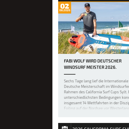
02
08.2026
FABI WOLF WIRD DEUTSCHER
WINDSURF MEISTER 2026.
Sechs Tage lang lief die Internationale
Deutsche Meisterschaft im Windsurfe
Rahmen des California Surf Cups Sylt. 
unterschiedlichsten Bedingungen kon
insgesamt 14 Wettfahrten in der Diszi
Foiling auf der Nordsee vor Westerlan
durchgeführt werden. 100.000 Besuc
2026 CALIFORNIA SURF CU