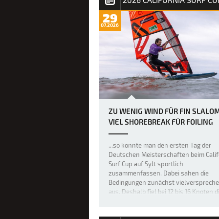
29
07.2026
ZU WENIG WIND FÜR FIN SLALOM
VIEL SHOREBREAK FÜR FOILING
...so könnte man den ersten Tag der
Deutschen Meisterschaften beim Calif
Surf Cup auf Sylt sportlich
zusammenfassen. Dabei sahen die
Bedingungen zunächst vielversprech
aus. Deshalb fiel bei 12 bis 16 Knoten d
Entscheidung, das 27 Teilnehmer star
der Fin-Slalom-F…