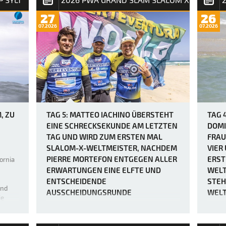
27
26
07.2026
07.2026
, ZU
TAG 5: MATTEO IACHINO ÜBERSTEHT
TAG 
EINE SCHRECKSEKUNDE AM LETZTEN
DOMI
TAG UND WIRD ZUM ERSTEN MAL
FRAU
SLALOM-X-WELTMEISTER, NACHDEM
VIER
PIERRE MORTEFON ENTGEGEN ALLER
ERST
ornia
ERWARTUNGEN EINE ELFTE UND
WELT
ENTSCHEIDENDE
STEH
end
AUSSCHEIDUNGSRUNDE
WELT
ie
ERZWUNGEN HATTE.
ke Feld
Der P
entpu