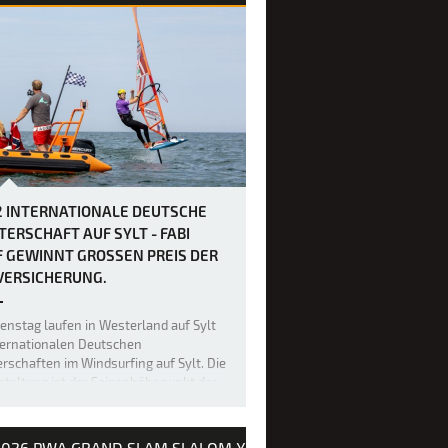
2 INTERNATIONALE DEUTSCHE
TERSCHAFT AUF SYLT - FABI
 GEWINNT GROSSEN PREIS DER L
ERSICHERUNG.
ienstag laufen in Westerland auf Sylt
ternationalen Deutschen
rschaften im Windsurfing auf Sylt. Die
taltung ist der Saisonhöhepunkt der
alen Spitzenserie California Windsurf
Nachdem am Eröffnungstag keine
ellen Wettfahrten durchgeführt w…
2026 PWA GRAND SLAM SLALOM X