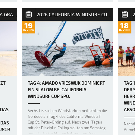
m 2026
und Pu
Bereits gestern war das Niveau im Freestyle
Amado
2026 FUERTEVENTURA PWA GRAND SLAM
2026 CALIFORNIA WINDSURF CUP SPO
unglaublich hoch, doch heute legten die
weltbesten Freestyler beim PWA Grand
19
18
innen
Slam 2026 auf Fuerteventura die Messlatte
07.2026
07.2026
 bevor
noch einmal höher, als über Nacht ein neuer,
größerer Swell nach Sotavento rollte und für
einige der besten Freestyl…
TZT
TAG 4: AMADO VRIESWIJK DOMINIERT
TAG 
FIN SLALOM BEI CALIFORNIA
DER 
WINDSURF CUP SPO.
HERR
WIND
 DAS
ABSO
Sechs bis sieben Windstärken peitschten die
Nordsee an Tag 4 des California Windsurf
Cup St. Peter-Ording auf. Nach zwei Tagen
 DAS
Nachd
mit der Disziplin Foiling sollten am Samstag
RCH D
Anmeld
endlich die Fin Slalom Fahrer zum Zuge