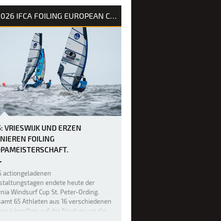
ünung und kurzperiodigem Wellengang
r Rennstrecke für Chaos sorgten. Wer
2026 IFCA FOILING EUROPEAN CHAMPIONSHIP
nen sanften Einstieg ins …
5: VRIESWIJK UND ERZEN
NIEREN FOILING
PAMEISTERSCHAFT.
5 actiongeladenen
staltungstagen endete heute der
rnia Windsurf Cup St. Peter-Ording.
samt 65 Athleten aus 16 verschiedenen
nen kämpften auf der Nordsee um die
meistertitel, 40.000 Euro Preisgeld