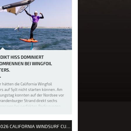
DIKT HISS DOMINIERT
OMRENNEN BEI WINGFOIL
ERS.
 hätten die California Wingfoil
s auf Sylt nicht starten können. Am
nungstag konnten auf der Nordsee vor
randenburger Strand direkt sechs
mrennen bei perfekten Bedingungen
geführt werden. Der Fehmaraner
kt Hiss konnte fünf der sechs
ahr…
2026 CALIFORNIA WINDSURF CUP SYLT