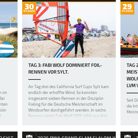
30
29
07.2026
07.2026
TAG 3: FABI WOLF DOMINIERT FOIL-
TAG 
RENNEN VOR SYLT.
MEIS
WOLF
VM V
An Tag drei des California Surf Cups Sylt kam
n im
endlich der erhoffte Wind. So konnten
Bei
insgesamt sieben Rennen in der Disziplin
Seit D
nten
Foiling für die Deutsche Meisterschaft im
die In
plin
Windsurfen durchgeführt werden. In sechs
Meiste
d
Rennen siegte Fabi Wolf (GER-404) aus Kiel.
Verans
he…
In einem Rennen konnte der …
nation
Cup. 
offizi
P SYLT
2026 PWA GRAND SLAM SLALOM X