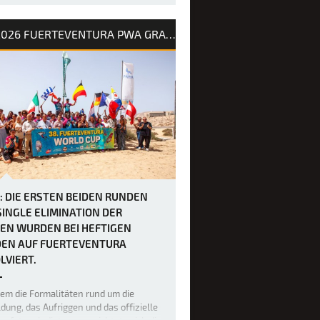
nkte für die PWA Weltrangliste.
 Vrieswi…
2026 FUERTEVENTURA PWA GRAND SLAM
1: DIE ERSTEN BEIDEN RUNDEN
SINGLE ELIMINATION DER
EN WURDEN BEI HEFTIGEN
EN AUF FUERTEVENTURA
LVIERT.
em die Formalitäten rund um die
ung, das Aufriggen und das offizielle