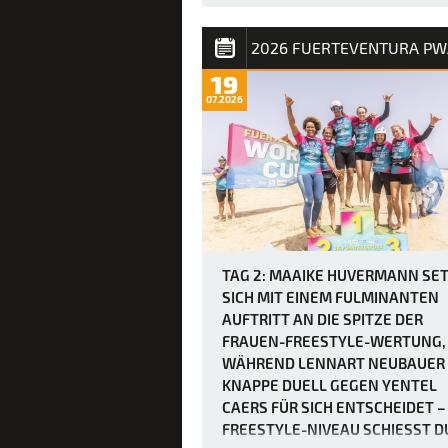
Da am vierten Tag des PWA Grand Sla
auf Fuerteventura maximal fünf Läufe
gesegelt werden mussten, um den
Freestyle-Wettbewerb der Frauen
19
abzuschließen, trafen sich die Fahrer
07.2026
etwas später als üblich – um 12 Uhr –,
der Finaltag in Gang kam. Die heutigen
Bedingung…
TAG 2: MAAIKE HUVERMANN SE
SICH MIT EINEM FULMINANTEN
AUFTRITT AN DIE SPITZE DER
FRAUEN-FREESTYLE-WERTUNG,
WÄHREND LENNART NEUBAUER
KNAPPE DUELL GEGEN YENTEL
CAERS FÜR SICH ENTSCHEIDET –
FREESTYLE-NIVEAU SCHIESST DU