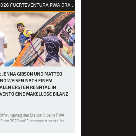
2026 FUERTEVENTURA PWA GRAND SLAM
erwettkampf, bei dem die unerbittlich
nden Winde keine Verschnaufpause
sen und die mentalen und körperlichen
eiten der weltbesten Windsurfer bis
e absoluten Grenzen bringen. Heute
1: JENNA GIBSON UND MATTEO
INO WEISEN NACH EINEM
ALEN ERSTEN RENNTAG IN
VENTO EINE MAKELLOSE BILANZ
röffnungstag des Slalom X beim PWA
Slam 2026 auf Fuerteventura stellte
ltbesten Racer auf eine harte Probe,
ulende Winde und eine Kombination