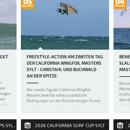
05
04
08.2026
08.2026
OGET
FREESTYLE-ACTION AM ZWEITEN TAG
BENE
DER CALIFORNIA WINGFOIL MASTERS
SLAL
SYLT - CHRISTAHL UND BUCHWALD
MAST
AN DER SPITZE.
m.
Besser
wei
Master
Der zweite Tag der California Wingfoil
gungen
Eröff
Masters brachte nahezu karibische
 vor
dem B
Bedingungen an den Brandenburger Strand
wurde
Slalo
von Westerland. Strahlender Sonnenschein,
…
durch
25 Grad und perfekter Sideshore-Wind mit
Benedi
fünf bis sechs Windstärken verwandelten
Wettf
die Nordsee vor Sylt in eine spektakuläre F…
2026 CALIFORNIA SURF CUPS SYLT / INTERNATIONALE DEUTSCHE MEISTERSCHAFT
2026 CALIFORNIA SURF CUP SYLT