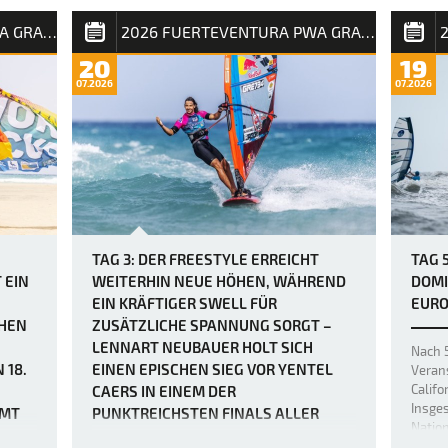
aus D
von über 40 Knoten am Nachmittag wurden
 beim
auf de
die Rennen dadurch nicht unbedingt
2026 FUERTEVENTURA PWA GRAND SLAM
2026 FUERTEVENTURA PWA GRAND SLAM
ura
auf ei
einfacher, da der Mut der weltbesten
dig
20
19
Windsurfer erneut durch heftige Böen und
en von
07.2026
07.2026
den „Dea…
 sich
ie
…
TAG 3: DER FREESTYLE ERREICHT
TAG 
 EIN
WEITERHIN NEUE HÖHEN, WÄHREND
DOMI
EIN KRÄFTIGER SWELL FÜR
EURO
CHEN
ZUSÄTZLICHE SPANNUNG SORGT –
LENNART NEUBAUER HOLT SICH
Nach 
 18.
EINEN EPISCHEN SIEG VOR YENTEL
Veran
Califo
CAERS IN EINEM DER
Insge
AMT
PUNKTREICHSTEN FINALS ALLER
Natio
ZEITEN.
Europa