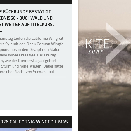
E RÜCKRUNDE BESTÄTIGT
EBNISSE - BUCHWALD UND
T WEITER AUF TITELKURS.
Dienstag laufen die California Wingfoil
rs Sylt mit den Open German Wingfoil
ionships in den Disziplinen Slalom
ave sowie Freestyle. Der Freitag
n, wie der Donnerstag aufgehört
: Sturm und hohe Wellen. Dabei hatte
ind über Nacht von Südwest auf…
2026 CALIFORNIA WINGFOIL MASTERS SYLT