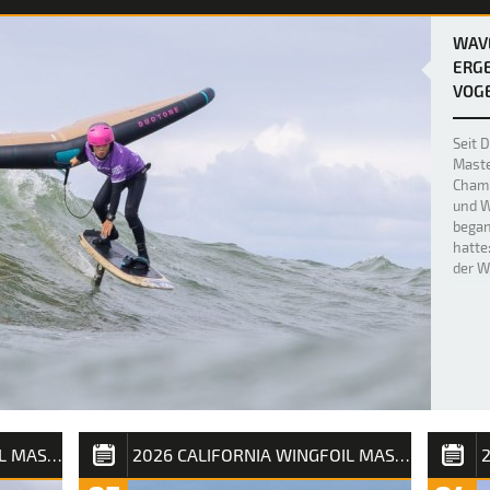
WAV
ERG
VOGE
Seit 
Maste
Champ
und W
began
hatte
der W
2026 CALIFORNIA WINGFOIL MASTERS
2026 CALIFORNIA WINGFOIL MASTERS SYLT