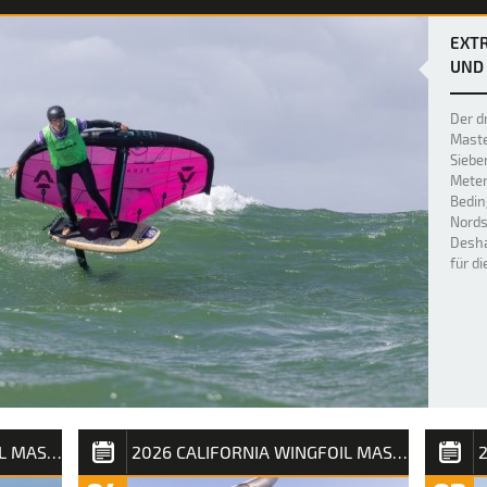
EXTR
UND 
Der dr
Maste
Siebe
Meter
Bedin
Nords
Desha
für d
2026 CALIFORNIA WINGFOIL MASTERS SYLT
2026 CALIFORNIA WINGFOIL MASTERS SYLT