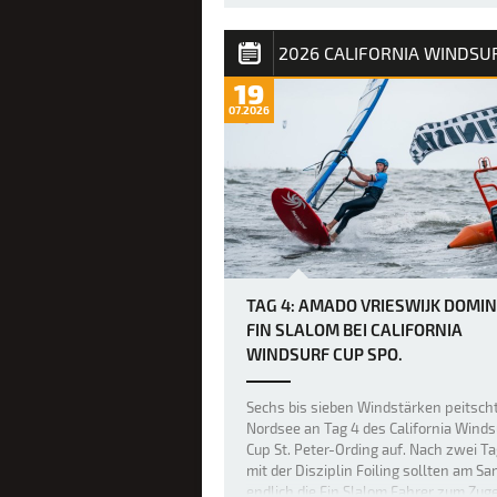
Bereits gestern war das Niveau im Fre
unglaublich hoch, doch heute legten d
weltbesten Freestyler beim PWA Gran
19
Slam 2026 auf Fuerteventura die Mess
07.2026
noch einmal höher, als über Nacht ein 
größerer Swell nach Sotavento rollte 
einige der besten Freestyl…
TAG 4: AMADO VRIESWIJK DOMIN
FIN SLALOM BEI CALIFORNIA
WINDSURF CUP SPO.
Sechs bis sieben Windstärken peitsch
Nordsee an Tag 4 des California Winds
Cup St. Peter-Ording auf. Nach zwei T
mit der Disziplin Foiling sollten am S
endlich die Fin Slalom Fahrer zum Zug