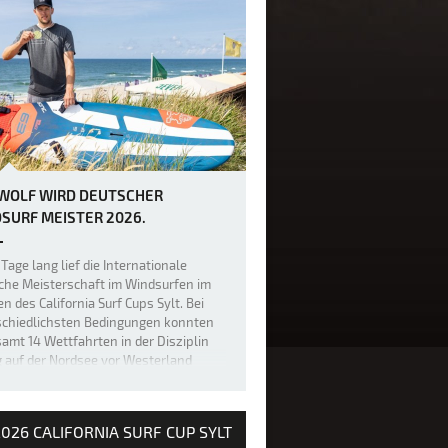
 WOLF WIRD DEUTSCHER
SURF MEISTER 2026.
Tage lang lief die Internationale
che Meisterschaft im Windsurfen im
 des California Surf Cups Sylt. Bei
schiedlichsten Bedingungen konnten
amt 14 Wettfahrten in der Disziplin
g auf der Nordsee vor Westerland
geführt werden. 100.000 Besuche…
026 CALIFORNIA SURF CUP SYLT