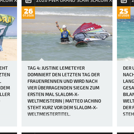
26
25
07.2026
07.2026
TEHT
TAG 4: JUSTINE LEMETEYER
DER 
ZTEN
DOMINIERT DEN LETZTEN TAG DER
NACH
L
FRAUENRENNEN UND WIRD NACH
LANG
HDEM
VIER ÜBERRAGENDEN SIEGEN ZUM
GESA
LLER
ERSTEN MAL SLALOM-X-
BILA
D
WELTMEISTERIN | MATTEO IACHINO
WELT
STEHT KURZ VOR DEM SLALOM-X-
DER 
WELTMEISTERTITEL.
STEH
ENTS
Der PWA Grand Slam 2026 auf Fuerteventura
entpuppt sich als wahrer