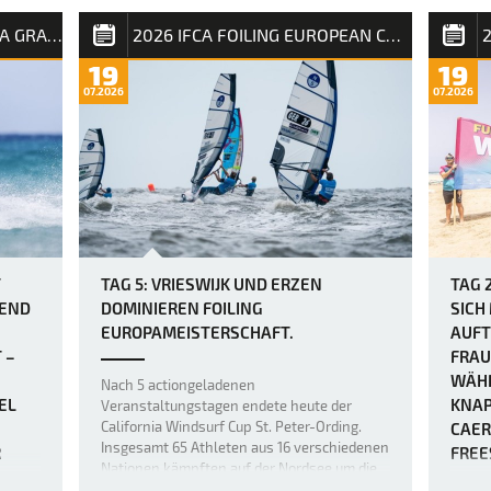
aus Dünung und kurzperiodigem Wellengang
urden
auf Fu
auf der Rennstrecke für Chaos sorgten. Wer
2026 FUERTEVENTURA PWA GRAND SLAM
2026 IFCA FOILING EUROPEAN CHAMPIONSHIP
geseg
auf einen sanften Einstieg ins …
Frees
19
19
 und
abzusc
07.2026
07.2026
etwas 
der Fi
Bedin
T
TAG 5: VRIESWIJK UND ERZEN
TAG 
REND
DOMINIEREN FOILING
SICH
EUROPAMEISTERSCHAFT.
AUFT
 –
FRAU
WÄHR
Nach 5 actiongeladenen
EL
KNAP
Veranstaltungstagen endete heute der
California Windsurf Cup St. Peter-Ording.
CAER
Insgesamt 65 Athleten aus 16 verschiedenen
R
FREE
Nationen kämpften auf der Nordsee um die
IE D
Europameistertitel, 40.000 Euro Preisgeld