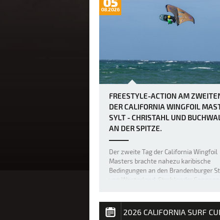
05
08.2026
FREESTYLE-ACTION AM ZWEITE
DER CALIFORNIA WINGFOIL MAS
SYLT - CHRISTAHL UND BUCHWA
AN DER SPITZE.
Der zweite Tag der California Wingfoil
Masters brachte nahezu karibische
Bedingungen an den Brandenburger S
von Westerland. Strahlender Sonnens
25 Grad und perfekter Sideshore-Wind
fünf bis sechs Windstärken verwande
die Nordsee vor Sylt in eine spektakul
2026 CALIFORNIA SURF CU