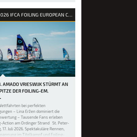
weite Tag des PWA Grand Slam 2026
2026 IFCA FOILING EUROPEAN CHAMPIONSHIP
uerteventura hat die Erwartungen mehr
füllt, denn die Akrobaten der
yle-Welt haben erneut die Messlatte
höher gelegt, was im Freestyle-
h möglich ist. Bereits gestern war das
 unglaublich hoch, doch über Na…
3. AMADO VRIESWIJK STÜRMT AN
SPITZE DER FOILING-EM.
ettfahrten bei perfekten
ungen – Lina Eržen dominiert die
nwertung – Tausende Fans erleben
g-Action am Ordinger Strand St. Peter-
, 17. Juli 2026. Spektakuläre Rennen,
pannung im Titelkampf und Foiling-