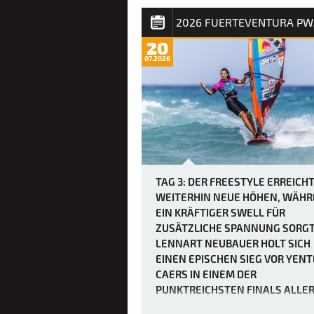
von über 40 Knoten am Nachmittag w
die Rennen dadurch nicht unbedingt
einfacher, da der Mut der weltbesten
20
Windsurfer erneut durch heftige Böen
07.2026
den „Dea…
TAG 3: DER FREESTYLE ERREICH
WEITERHIN NEUE HÖHEN, WÄH
EIN KRÄFTIGER SWELL FÜR
ZUSÄTZLICHE SPANNUNG SORGT
LENNART NEUBAUER HOLT SICH
EINEN EPISCHEN SIEG VOR YENT
CAERS IN EINEM DER
PUNKTREICHSTEN FINALS ALLE
ZEITEN.