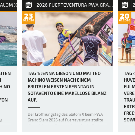
m X
Die Vo
LALOM X
2026 FUERTEVENTURA PWA GRAND SLAM
Ausdauerwettkampf, bei dem die unerbittlich
PWA G
heulenden Winde keine Verschnaufpause
war z
23
20
zulassen und die mentalen und körperlichen
angekü
07.2026
07.2026
Fähigkeiten der weltbesten Windsurfer bis
lich
Windbö
an ihre absoluten Grenzen bringen. Heute
o
viele 
herr…
)
bruta
EITEN
TAG 1: JENNA GIBSON UND MATTEO
TAG 
N
IACHINO WEISEN NACH EINEM
HUVE
HINO
BRUTALEN ERSTEN RENNTAG IN
FULM
SOTAVENTO EINE MAKELLOSE BILANZ
VERE
FON
AUF.
TRAU
EXTR
FREE
Der Eröffnungstag des Slalom X beim PWA
SOWI
Grand Slam 2026 auf Fuerteventura stellte
WA
die weltbesten Racer auf eine harte Probe,
ß der
da heulende Winde und eine Kombination
öen
Da am