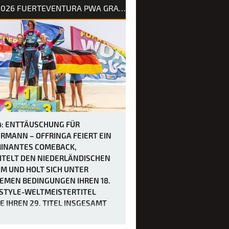
rhersage für Tag 3 des Slalom X beim
2026 FUERTEVENTURA PWA GRAND SLAM
rand Slam 2026 auf Fuerteventura
war schon immer als extrem windig
ndigt worden, doch bei Berichten von
en von bis zu 50 Knoten hätten sich
wohl kaum vorstellen können, wie
l es in Sotavento manchmal zug…
4: ENTTÄUSCHUNG FÜR
RMANN – OFFRINGA FEIERT EIN
INANTES COMEBACK,
ITELT DEN NIEDERLÄNDISCHEN
M UND HOLT SICH UNTER
EMEN BEDINGUNGEN IHREN 18.
STYLE-WELTMEISTERTITEL
E IHREN 29. TITEL INSGESAMT
 vierten Tag des PWA Grand Slam 2026