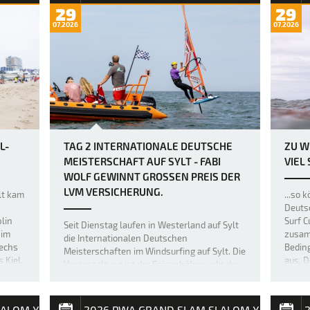
29
29
07.2026
07.2026
L-
TAG 2 INTERNATIONALE DEUTSCHE
ZU W
MEISTERSCHAFT AUF SYLT - FABI
VIEL
WOLF GEWINNT GROSSEN PREIS DER L
VM VERSICHERUNG.
ylt kam
...so 
Deutsc
lin
Surf C
Seit Dienstag laufen in Westerland auf Sylt
 im
zusam
die Internationalen Deutschen
sechs
Bedin
Meisterschaften im Windsurfing auf Sylt. Die
 Kiel.
aus. D
Veranstaltung ist der Saisonhöhepunkt der
Entsch
nationalen Spitzenserie California Windsurf
der F
Cup. Nachdem am Eröffnungstag keine
offiziellen Wettfahrten durchgeführt w…
LALOM X
2026 PWA GRAND SLAM SLALOM X