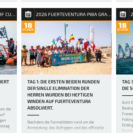
und Punkte für die PWA Weltrangliste.
estyle
Der z
Amado Vrieswi…
2026 CALIFORNIA WINDSURF CUP SPO
2026 FUERTEVENTURA PWA GRAND SLAM
ie
auf F
d
als er
18
18
latte
Freest
07.2026
07.2026
neuer,
dafür 
und für
Bereic
Niveau
IERT
TAG 1: DIE ERSTEN BEIDEN RUNDEN
TAG 
DER SINGLE ELIMINATION DER
DIE 
HERREN WURDEN BEI HEFTIGEN
WINDEN AUF FUERTEVENTURA
Acht W
ABSOLVIERT.
Beding
ten die
Fraue
urf
Foilin
agen
Nachdem die Formalitäten rund um die
Ording
amstag
Anmeldung, das Aufriggen und das offizielle
Hochs
e