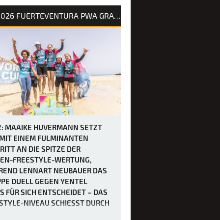
erteventura maximal fünf Läufe
2026 FUERTEVENTURA PWA GRAND SLAM
elt werden mussten, um den
tyle-Wettbewerb der Frauen
hließen, trafen sich die Fahrerinnen
später als üblich – um 12 Uhr –, bevor
naltag in Gang kam. Die heutigen
gung…
2: MAAIKE HUVERMANN SETZT
 MIT EINEM FULMINANTEN
RITT AN DIE SPITZE DER
EN-FREESTYLE-WERTUNG,
END LENNART NEUBAUER DAS
PE DUELL GEGEN YENTEL
S FÜR SICH ENTSCHEIDET – DAS
STYLE-NIVEAU SCHIESST DURCH D
ECKE.