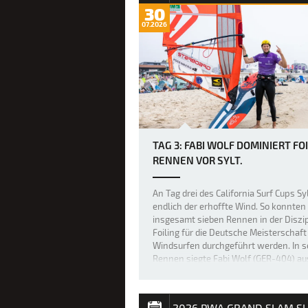
30
07.2026
TAG 3: FABI WOLF DOMINIERT FOI
RENNEN VOR SYLT.
An Tag drei des California Surf Cups S
endlich der erhoffte Wind. So konnten
insgesamt sieben Rennen in der Diszip
Foiling für die Deutsche Meisterschaft
Windsurfen durchgeführt werden. In 
Rennen siegte Fabi Wolf (GER-404) aus
In einem Rennen konnte der …
2026 PWA GRAND SLAM S