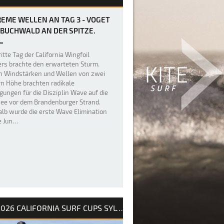
EME WELLEN AN TAG 3 - VOGET
BUCHWALD AN DER SPITZE.
itte Tag der California Wingfoil
rs brachte den erwarteten Sturm.
n Windstärken und Wellen von zwei
n Höhe brachten radikale
gungen für die Disziplin Wave auf die
ee vor dem Brandenburger Strand.
lb wurde die erste Wave Elimination
ie Jun…
2026 CALIFORNIA SURF CUPS SYLT / INTERNATIONALE DEUTSCHE MEISTERSCHAFT