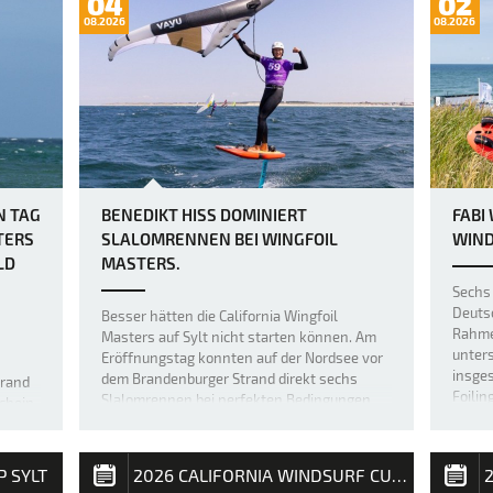
04
02
08.2026
08.2026
N TAG
BENEDIKT HISS DOMINIERT
FABI
TERS
SLALOMRENNEN BEI WINGFOIL
WIND
LD
MASTERS.
Sechs 
Deuts
Besser hätten die California Wingfoil
Rahmen
Masters auf Sylt nicht starten können. Am
unter
Eröffnungstag konnten auf der Nordsee vor
insges
dem Brandenburger Strand direkt sechs
trand
Foilin
Slalomrennen bei perfekten Bedingungen
chein,
durch
durchgeführt werden. Der Fehmaraner
 mit
Benedikt Hiss konnte fünf der sechs
lten
Wettfahr…
äre F…
P SYLT
2026 CALIFORNIA WINDSURF CUP SYLT
2