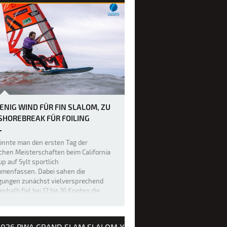
ENIG WIND FÜR FIN SLALOM, ZU
 SHOREBREAK FÜR FOILING
könnte man den ersten Tag der
hen Meisterschaften beim California
up auf Sylt sportlich
menfassen. Dabei sahen die
gungen zunächst vielversprechend
eshalb fiel bei 12 bis 16 Knoten die
eidung, das 27 Teilnehmer starke Feld
in-Slalom-F…
2026 PWA GRAND SLAM SLALOM X