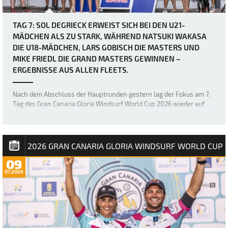
TAG 7: SOL DEGRIECK ERWEIST SICH BEI DEN U21-
MÄDCHEN ALS ZU STARK, WÄHREND NATSUKI WAKASA
DIE U18-MÄDCHEN, LARS GOBISCH DIE MASTERS UND
MIKE FRIEDL DIE GRAND MASTERS GEWINNEN –
ERGEBNISSE AUS ALLEN FLEETS.
Nach dem Abschluss der Hauptrunden gestern lag der Fokus am 7.
Tag des Gran Canaria Gloria Windsurf World Cup 2026 wieder auf
den wenigen Klassen, in denen noch keine Ergebnisse vorlagen –
nämlich den U18- und U21-Mädchen sowie den Masters und Grand
Masters. Die sich stetig verb…
2026 GRAN CANARIA GLORIA WINDSURF WORLD CUP
09
07.2026