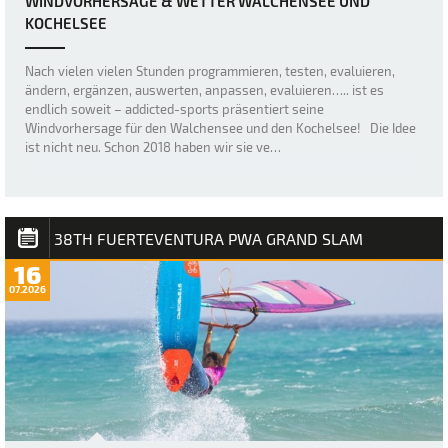
WINDVORHERSAGE & WETTER WALCHENSEE UND
KOCHELSEE
Nach vielen vielen Stunden programmieren, testen, evaluieren,
ändern, ergänzen, auswerten, anpassen, evaluieren….. ist es
endlich soweit – addicted-sports präsentiert seine
Windvorhersage für den Walchensee und den Kochelsee! Die Idee
ist nicht neu. Schon 2018 haben wir sie ve…
38TH FUERTEVENTURA PWA GRAND SLAM
16
07.2026