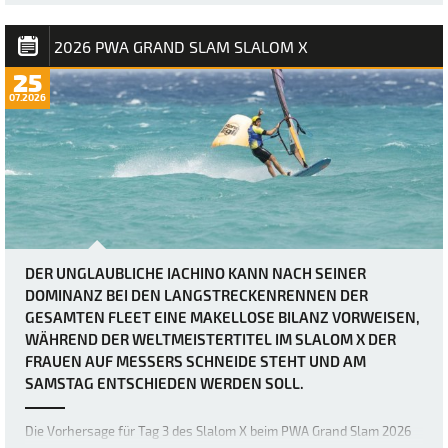
körperlichen Fähigkeiten der weltbesten Windsurfer bis an ihre
absoluten Grenzen bringen. Heute herr…
2026 PWA GRAND SLAM SLALOM X
25
07.2026
DER UNGLAUBLICHE IACHINO KANN NACH SEINER
DOMINANZ BEI DEN LANGSTRECKENRENNEN DER
GESAMTEN FLEET EINE MAKELLOSE BILANZ VORWEISEN,
WÄHREND DER WELTMEISTERTITEL IM SLALOM X DER
FRAUEN AUF MESSERS SCHNEIDE STEHT UND AM
SAMSTAG ENTSCHIEDEN WERDEN SOLL.
Die Vorhersage für Tag 3 des Slalom X beim PWA Grand Slam 2026