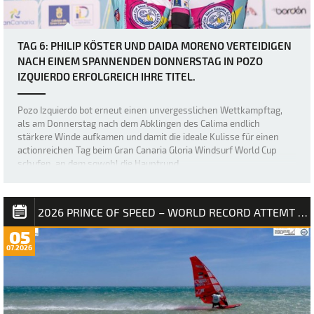
TAG 6: PHILIP KÖSTER UND DAIDA MORENO VERTEIDIGEN
NACH EINEM SPANNENDEN DONNERSTAG IN POZO
IZQUIERDO ERFOLGREICH IHRE TITEL.
Pozo Izquierdo bot erneut einen unvergesslichen Wettkampftag,
als am Donnerstag nach dem Abklingen des Calima endlich
stärkere Winde aufkamen und damit die ideale Kulisse für einen
actionreichen Tag beim Gran Canaria Gloria Windsurf World Cup
schufen, an dem sowohl die Hauptrund…
2026 PRINCE OF SPEED – WORLD RECORD ATTEMT NM
05
07.2026