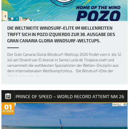
DIE WELTWEITE WINDSURF-ELITE IM WELLENREITEN
TRIFFT SICH IN POZO IZQUIERDO ZUR 38. AUSGABE DES
GRAN CANARIA GLORIA WINDSURF-WELTCUPS.
Der Gran Canaria Gloria Windsurf-Weltcup 2026 findet vom 4. bis 12.
Juli am Strand von El Arenal in Santa Lucía de Tirajana statt und
versammelt die weltbesten Spezialisten der Wellen-Disziplin aus
dem internationalen Wettkampfzirkus. Die Windsurf-Elite der
Welt hat bereits de…
PRINCE OF SPEED – WORLD RECORD ATTEMT NM 26
01
07.2026