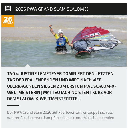
einfacher letzter Tag für Matteo Iachino (Starboard / NeilPryde / Z
Fins) seinen ersten Slalom…
2026 PWA GRAND SLAM SLALOM X
26
07.2026
TAG 4: JUSTINE LEMETEYER DOMINIERT DEN LETZTEN
TAG DER FRAUENRENNEN UND WIRD NACH VIER
ÜBERRAGENDEN SIEGEN ZUM ERSTEN MAL SLALOM-X-
WELTMEISTERIN | MATTEO IACHINO STEHT KURZ VOR
DEM SLALOM-X-WELTMEISTERTITEL.
Der PWA Grand Slam 2026 auf Fuerteventura entpuppt sich als
wahrer Ausdauerwettkampf, bei dem die unerbittlich heulenden
Winde keine Verschnaufpause zulassen und die mentalen und