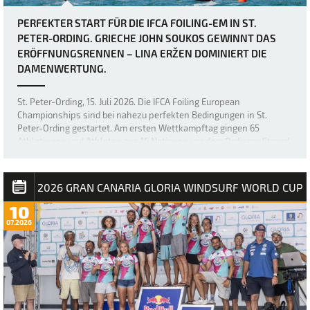
PERFEKTER START FÜR DIE IFCA FOILING-EM IN ST.
PETER-ORDING. GRIECHE JOHN SOUKOS GEWINNT DAS
ERÖFFNUNGSRENNEN – LINA ERŽEN DOMINIERT DIE
DAMENWERTUNG.
St. Peter-Ording, 15. Juli 2026. Die IFCA Foiling European
Championships sind bei nahezu perfekten Bedingungen in St.
Peter-Ording gestartet. Am ersten Wettkampftag gingen 65
Athletinnen und Athleten aus 16 Nationen vor dem Ordinger Strand
aufs Wasser. Bei Windgeschwindigkeiten …
2026 GRAN CANARIA GLORIA WINDSURF WORLD CUP
10
07.2026