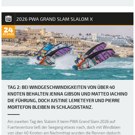
auf Fuerteventura war zwar schon immer als extrem windig
angekündigt worden, doch bei Berichten von Windböen von bis zu
50 Knoten hätten sich viele wohl kaum vorstellen können, wie
brutal es in Sotavento manchmal zug…
2026 PWA GRAND SLAM SLALOM X
24
07.2026
TAG 2: BEI WINDGESCHWINDIGKEITEN VON ÜBER 40
KNOTEN BEHALTEN JENNA GIBSON UND MATTEO IACHINO
DIE FÜHRUNG, DOCH JUSTINE LEMETEYER UND PIERRE
MORTEFON BLEIBEN IN SCHLAGDISTANZ.
Am zweiten Tag des Slalom X beim PWA Grand Slam 2026 auf
Fuerteventura ließ der Seegang etwas nach, doch mit Windböen
von über 40 Knoten am Nachmittag wurden die Rennen dadurch