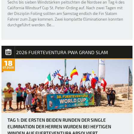
Sechs bis sieben Windstärken peitschten die Nordsee an Tag 4 des
California Windsurf Cup St. Peter-Ording auf. Nach zwei Tagen mit
der Disziplin Foiling sollten am Samstag endlich die Fin Slalom
Fahrer zum Zuge kommen. Zwei komplette Eliminationen konnten
durchgeführt werden. Be…
2026 FUERTEVENTURA PWA GRAND SLAM
18
07.2026
TAG 1: DIE ERSTEN BEIDEN RUNDEN DER SINGLE
ELIMINATION DER HERREN WURDEN BEI HEFTIGEN
WINDEN AUF FUERTEVENTURA ABSOLVIERT.