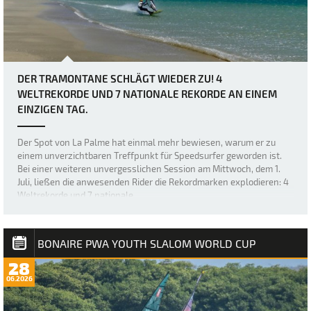
DER TRAMONTANE SCHLÄGT WIEDER ZU! 4
WELTREKORDE UND 7 NATIONALE REKORDE AN EINEM
EINZIGEN TAG.
Der Spot von La Palme hat einmal mehr bewiesen, warum er zu
einem unverzichtbaren Treffpunkt für Speedsurfer geworden ist.
Bei einer weiteren unvergesslichen Session am Mittwoch, dem 1.
Juli, ließen die anwesenden Rider die Rekordmarken explodieren: 4
Weltrekorde und 7 nationale…
BONAIRE PWA YOUTH SLALOM WORLD CUP
28
06.2026