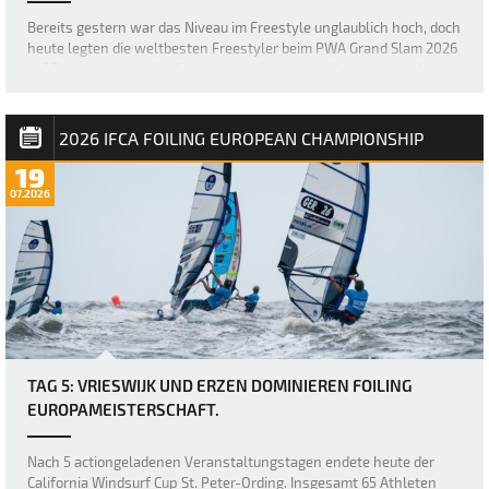
Bereits gestern war das Niveau im Freestyle unglaublich hoch, doch
heute legten die weltbesten Freestyler beim PWA Grand Slam 2026
auf Fuerteventura die Messlatte noch einmal höher, als über Nacht
ein neuer, größerer Swell nach Sotavento rollte und für einige der
besten Freestyl…
2026 IFCA FOILING EUROPEAN CHAMPIONSHIP
19
07.2026
TAG 5: VRIESWIJK UND ERZEN DOMINIEREN FOILING
EUROPAMEISTERSCHAFT.
Nach 5 actiongeladenen Veranstaltungstagen endete heute der
California Windsurf Cup St. Peter-Ording. Insgesamt 65 Athleten