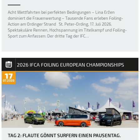
Acht Wettfahrten bei perfekten Bedingungen – Lina Eržen
dominiert die Frauenwertung – Tausende Fans erleben Foiling-
Action am Ordinger Strand St. Peter-Ording, 17. Juli 2026.
Spektakuläre Rennen, Hochspannung im Titelkampf und Foiling-
Sport zum Anfassen: Der dritte Tag der IFC…
2026 IFCA FOILING EUROPEAN CHAMPIONSHIPS
17
07.2026
TAG 2: FLAUTE GÖNNT SURFERN EINEN PAUSENTAG.