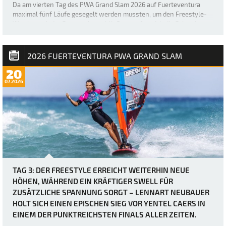
Da am vierten Tag des PWA Grand Slam 2026 auf Fuerteventura
maximal fünf Läufe gesegelt werden mussten, um den Freestyle-
Wettbewerb der Frauen abzuschließen, trafen sich die Fahrerinnen
etwas später als üblich – um 12 Uhr –, bevor der Finaltag in Gang
kam. Die heutigen Bedingung…
2026 FUERTEVENTURA PWA GRAND SLAM
20
07.2026
TAG 3: DER FREESTYLE ERREICHT WEITERHIN NEUE
HÖHEN, WÄHREND EIN KRÄFTIGER SWELL FÜR
ZUSÄTZLICHE SPANNUNG SORGT – LENNART NEUBAUER
HOLT SICH EINEN EPISCHEN SIEG VOR YENTEL CAERS IN
EINEM DER PUNKTREICHSTEN FINALS ALLER ZEITEN.