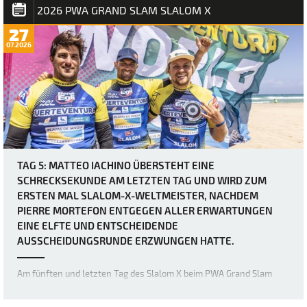
2026 PWA GRAND SLAM SLALOM X
27
07.2026
TAG 5: MATTEO IACHINO ÜBERSTEHT EINE
SCHRECKSEKUNDE AM LETZTEN TAG UND WIRD ZUM
ERSTEN MAL SLALOM-X-WELTMEISTER, NACHDEM
PIERRE MORTEFON ENTGEGEN ALLER ERWARTUNGEN
EINE ELFTE UND ENTSCHEIDENDE
AUSSCHEIDUNGSRUNDE ERZWUNGEN HATTE.
Am fünften und letzten Tag des Slalom X beim PWA Grand Slam
2026 auf Fuerteventura wurden zwei weitere eliminations für die
Herrenfleet abgeschlossen, doch was als vermeintlich relativ