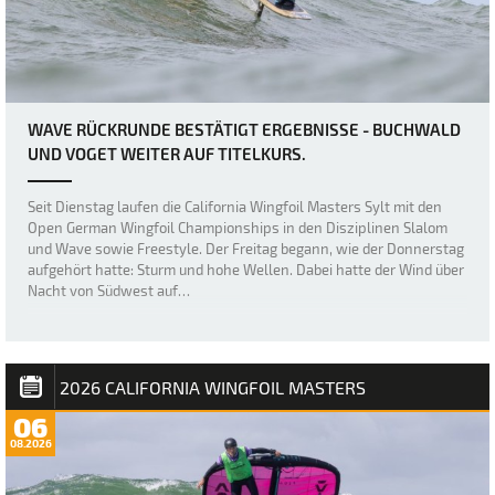
WAVE RÜCKRUNDE BESTÄTIGT ERGEBNISSE - BUCHWALD
UND VOGET WEITER AUF TITELKURS.
Seit Dienstag laufen die California Wingfoil Masters Sylt mit den
Open German Wingfoil Championships in den Disziplinen Slalom
und Wave sowie Freestyle. Der Freitag begann, wie der Donnerstag
aufgehört hatte: Sturm und hohe Wellen. Dabei hatte der Wind über
Nacht von Südwest auf…
2026 CALIFORNIA WINGFOIL MASTERS
06
08.2026