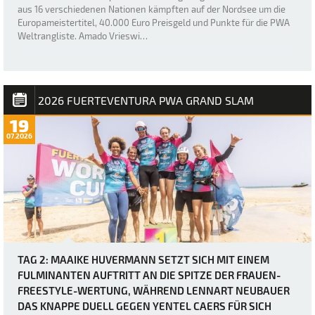
aus 16 verschiedenen Nationen kämpften auf der Nordsee um die
Europameistertitel, 40.000 Euro Preisgeld und Punkte für die PWA
Weltrangliste. Amado Vrieswi…
2026 FUERTEVENTURA PWA GRAND SLAM
19
07.2026
TAG 2: MAAIKE HUVERMANN SETZT SICH MIT EINEM
FULMINANTEN AUFTRITT AN DIE SPITZE DER FRAUEN-
FREESTYLE-WERTUNG, WÄHREND LENNART NEUBAUER
DAS KNAPPE DUELL GEGEN YENTEL CAERS FÜR SICH