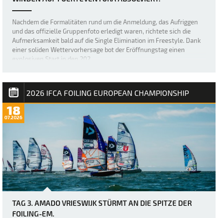
Nachdem die Formalitäten rund um die Anmeldung, das Aufriggen
und das offizielle Gruppenfoto erledigt waren, richtete sich die
Aufmerksamkeit bald auf die Single Elimination im Freestyle. Dank
einer soliden Wettervorhersage bot der Eröffnungstag einen
explosiven Start in den 202…
2026 IFCA FOILING EUROPEAN CHAMPIONSHIP
18
07.2026
TAG 3. AMADO VRIESWIJK STÜRMT AN DIE SPITZE DER
FOILING-EM.