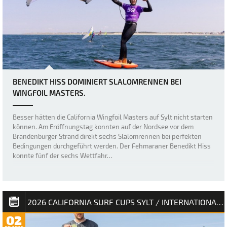
BENEDIKT HISS DOMINIERT SLALOMRENNEN BEI
WINGFOIL MASTERS.
Besser hätten die California Wingfoil Masters auf Sylt nicht starten
können. Am Eröffnungstag konnten auf der Nordsee vor dem
Brandenburger Strand direkt sechs Slalomrennen bei perfekten
Bedingungen durchgeführt werden. Der Fehmaraner Benedikt Hiss
konnte fünf der sechs Wettfahr…
2026 CALIFORNIA SURF CUPS SYLT / INTERNATIONALE DEUTSCHE MEISTERSCHAFT
02