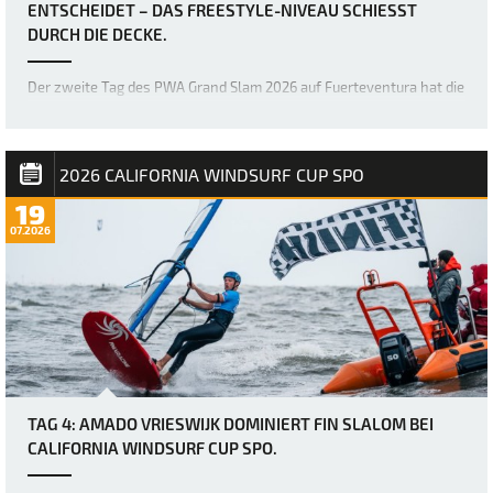
ENTSCHEIDET – DAS FREESTYLE-NIVEAU SCHIESST D
URCH DIE DECKE.
Der zweite Tag des PWA Grand Slam 2026 auf Fuerteventura hat die
Erwartungen mehr als erfüllt, denn die Akrobaten der Freestyle-
Welt haben erneut die Messlatte dafür höher gelegt, was im
Freestyle-Bereich möglich ist. Bereits gestern war das Niveau
unglaublich hoch, doch über Na…
2026 CALIFORNIA WINDSURF CUP SPO
19
07.2026
TAG 4: AMADO VRIESWIJK DOMINIERT FIN SLALOM BEI
CALIFORNIA WINDSURF CUP SPO.