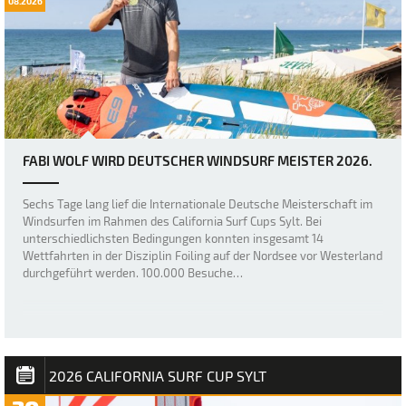
08.2026
FABI WOLF WIRD DEUTSCHER WINDSURF MEISTER 2026.
Sechs Tage lang lief die Internationale Deutsche Meisterschaft im
Windsurfen im Rahmen des California Surf Cups Sylt. Bei
unterschiedlichsten Bedingungen konnten insgesamt 14
Wettfahrten in der Disziplin Foiling auf der Nordsee vor Westerland
durchgeführt werden. 100.000 Besuche…
2026 CALIFORNIA SURF CUP SYLT