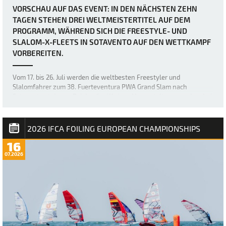
VORSCHAU AUF DAS EVENT: IN DEN NÄCHSTEN ZEHN
TAGEN STEHEN DREI WELTMEISTERTITEL AUF DEM
PROGRAMM, WÄHREND SICH DIE FREESTYLE- UND
SLALOM-X-FLEETS IN SOTAVENTO AUF DEN WETTKAMPF
VORBEREITEN.
Vom 17. bis 26. Juli werden die weltbesten Freestyler und
Slalomfahrer zum 38. Fuerteventura PWA Grand Slam nach
Sotavento strömen. Bei der diesjährigen Veranstaltung werden drei
Weltmeistertitel vergeben: der Weltmeistertitel im Freestyle der
Frauen sowie die Weltmeistertitel i…
2026 IFCA FOILING EUROPEAN CHAMPIONSHIPS
16
07.2026