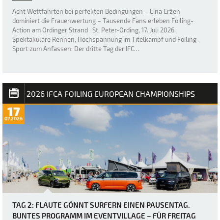
Acht Wettfahrten bei perfekten Bedingungen – Lina Eržen
dominiert die Frauenwertung – Tausende Fans erleben Foiling-
Action am Ordinger Strand St. Peter-Ording, 17. Juli 2026.
Spektakuläre Rennen, Hochspannung im Titelkampf und Foiling-
Sport zum Anfassen: Der dritte Tag der IFC…
2026 IFCA FOILING EUROPEAN CHAMPIONSHIPS
17
07.2026
TAG 2: FLAUTE GÖNNT SURFERN EINEN PAUSENTAG.
BUNTES PROGRAMM IM EVENTVILLAGE – FÜR FREITAG