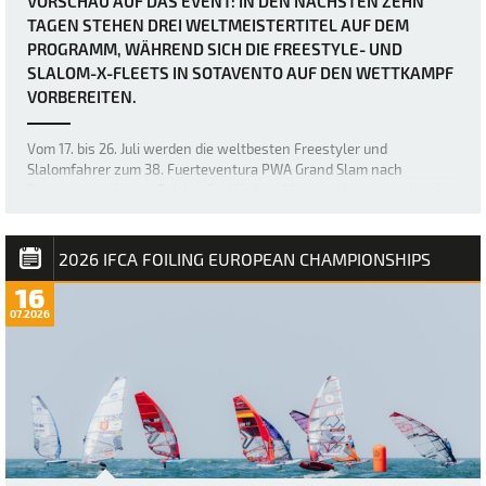
VORSCHAU AUF DAS EVENT: IN DEN NÄCHSTEN ZEHN
TAGEN STEHEN DREI WELTMEISTERTITEL AUF DEM
PROGRAMM, WÄHREND SICH DIE FREESTYLE- UND
SLALOM-X-FLEETS IN SOTAVENTO AUF DEN WETTKAMPF
VORBEREITEN.
Vom 17. bis 26. Juli werden die weltbesten Freestyler und
Slalomfahrer zum 38. Fuerteventura PWA Grand Slam nach
Sotavento strömen. Bei der diesjährigen Veranstaltung werden drei
Weltmeistertitel vergeben: der Weltmeistertitel im Freestyle der
Frauen sowie die Weltmeistertitel i…
2026 IFCA FOILING EUROPEAN CHAMPIONSHIPS
16
07.2026