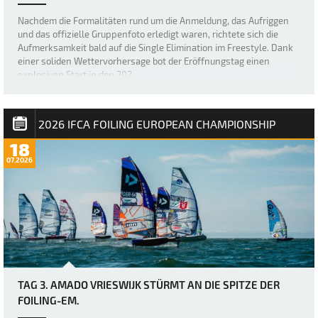
Nachdem die Formalitäten rund um die Anmeldung, das Aufriggen
und das offizielle Gruppenfoto erledigt waren, richtete sich die
Aufmerksamkeit bald auf die Single Elimination im Freestyle. Dank
einer soliden Wettervorhersage bot der Eröffnungstag einen
explosiven Start in den 202…
2026 IFCA FOILING EUROPEAN CHAMPIONSHIP
18
07.2026
TAG 3. AMADO VRIESWIJK STÜRMT AN DIE SPITZE DER
FOILING-EM.