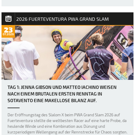
erneut durch heftige Böen und den „Dea…
2026 FUERTEVENTURA PWA GRAND SLAM
23
07.2026
TAG 1: JENNA GIBSON UND MATTEO IACHINO WEISEN
NACH EINEM BRUTALEN ERSTEN RENNTAG IN
SOTAVENTO EINE MAKELLOSE BILANZ AUF.
Der Eröffnungstag des Slalom X beim PWA Grand Slam 2026 auf
Fuerteventura stellte die weltbesten Racer auf eine harte Probe, da
heulende Winde und eine Kombination aus Dünung und
kurzperiodigem Wellengang auf der Rennstrecke für Chaos sorgten.