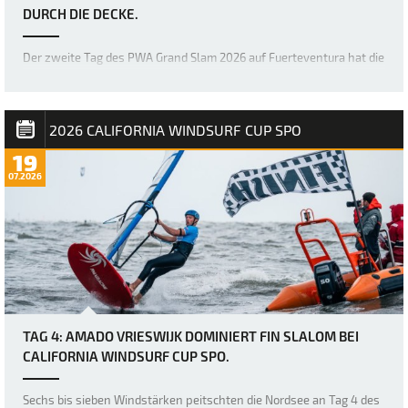
URCH DIE DECKE.
Der zweite Tag des PWA Grand Slam 2026 auf Fuerteventura hat die
Erwartungen mehr als erfüllt, denn die Akrobaten der Freestyle-
Welt haben erneut die Messlatte dafür höher gelegt, was im
Freestyle-Bereich möglich ist. Bereits gestern war das Niveau
unglaublich hoch, doch über Na…
2026 CALIFORNIA WINDSURF CUP SPO
19
07.2026
TAG 4: AMADO VRIESWIJK DOMINIERT FIN SLALOM BEI
CALIFORNIA WINDSURF CUP SPO.
Sechs bis sieben Windstärken peitschten die Nordsee an Tag 4 des