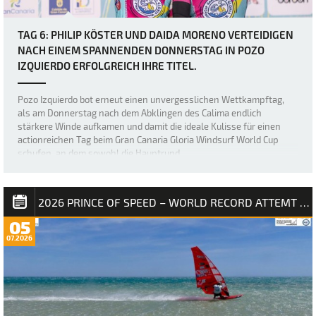
TAG 6: PHILIP KÖSTER UND DAIDA MORENO VERTEIDIGEN
NACH EINEM SPANNENDEN DONNERSTAG IN POZO
IZQUIERDO ERFOLGREICH IHRE TITEL.
Pozo Izquierdo bot erneut einen unvergesslichen Wettkampftag,
als am Donnerstag nach dem Abklingen des Calima endlich
stärkere Winde aufkamen und damit die ideale Kulisse für einen
actionreichen Tag beim Gran Canaria Gloria Windsurf World Cup
schufen, an dem sowohl die Hauptrund…
2026 PRINCE OF SPEED – WORLD RECORD ATTEMT NM
05
07.2026