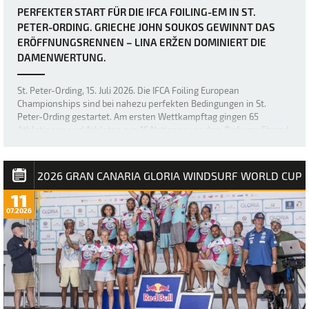
PERFEKTER START FÜR DIE IFCA FOILING-EM IN ST.
PETER-ORDING. GRIECHE JOHN SOUKOS GEWINNT DAS
ERÖFFNUNGSRENNEN – LINA ERŽEN DOMINIERT DIE
DAMENWERTUNG.
St. Peter-Ording, 15. Juli 2026. Die IFCA Foiling European
Championships sind bei nahezu perfekten Bedingungen in St.
Peter-Ording gestartet. Am ersten Wettkampftag gingen 65
Athletinnen und Athleten aus 16 Nationen vor dem Ordinger Strand
aufs Wasser. Bei Windgeschwindigkeiten …
2026 GRAN CANARIA GLORIA WINDSURF WORLD CUP
11
07.2026