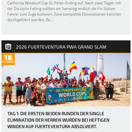
California Windsurf Cup St. Peter-Ording auf. Nach zwei Tagen mit
der Disziplin Foiling sollten am Samstag endlich die Fin Slalom
Fahrer zum Zuge kommen. Zwei komplette Eliminationen konnten
durchgeführt werden. Be…
2026 FUERTEVENTURA PWA GRAND SLAM
18
07.2026
TAG 1: DIE ERSTEN BEIDEN RUNDEN DER SINGLE
ELIMINATION DER HERREN WURDEN BEI HEFTIGEN
WINDEN AUF FUERTEVENTURA ABSOLVIERT.