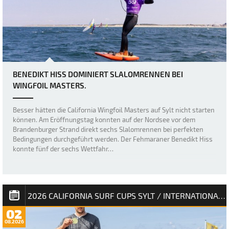
BENEDIKT HISS DOMINIERT SLALOMRENNEN BEI
WINGFOIL MASTERS.
Besser hätten die California Wingfoil Masters auf Sylt nicht starten
können. Am Eröffnungstag konnten auf der Nordsee vor dem
Brandenburger Strand direkt sechs Slalomrennen bei perfekten
Bedingungen durchgeführt werden. Der Fehmaraner Benedikt Hiss
konnte fünf der sechs Wettfahr…
2026 CALIFORNIA SURF CUPS SYLT / INTERNATIONALE DEUTSCHE MEISTERSCHAFT
02
08.2026