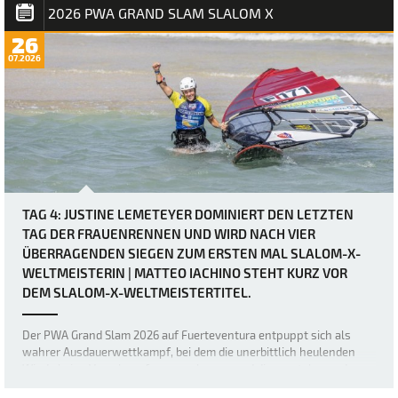
Fins) seinen ersten Slalom…
2026 PWA GRAND SLAM SLALOM X
26
07.2026
TAG 4: JUSTINE LEMETEYER DOMINIERT DEN LETZTEN
TAG DER FRAUENRENNEN UND WIRD NACH VIER
ÜBERRAGENDEN SIEGEN ZUM ERSTEN MAL SLALOM-X-
WELTMEISTERIN | MATTEO IACHINO STEHT KURZ VOR
DEM SLALOM-X-WELTMEISTERTITEL.
Der PWA Grand Slam 2026 auf Fuerteventura entpuppt sich als
wahrer Ausdauerwettkampf, bei dem die unerbittlich heulenden
Winde keine Verschnaufpause zulassen und die mentalen und
körperlichen Fähigkeiten der weltbesten Windsurfer bis an ihre