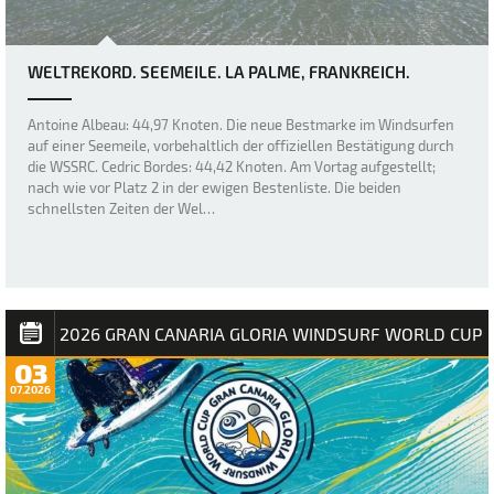
WELTREKORD. SEEMEILE. LA PALME, FRANKREICH.
Antoine Albeau: 44,97 Knoten. Die neue Bestmarke im Windsurfen
auf einer Seemeile, vorbehaltlich der offiziellen Bestätigung durch
die WSSRC. Cedric Bordes: 44,42 Knoten. Am Vortag aufgestellt;
nach wie vor Platz 2 in der ewigen Bestenliste. Die beiden
schnellsten Zeiten der Wel…
2026 GRAN CANARIA GLORIA WINDSURF WORLD CUP
03
07.2026