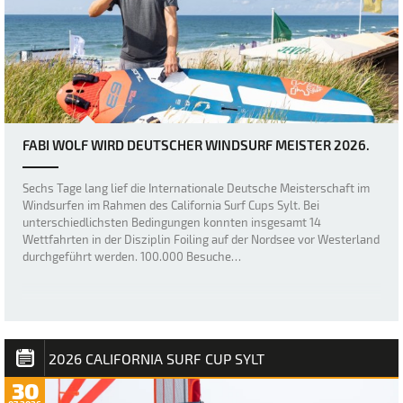
FABI WOLF WIRD DEUTSCHER WINDSURF MEISTER 2026.
Sechs Tage lang lief die Internationale Deutsche Meisterschaft im
Windsurfen im Rahmen des California Surf Cups Sylt. Bei
unterschiedlichsten Bedingungen konnten insgesamt 14
Wettfahrten in der Disziplin Foiling auf der Nordsee vor Westerland
durchgeführt werden. 100.000 Besuche…
2026 CALIFORNIA SURF CUP SYLT
30