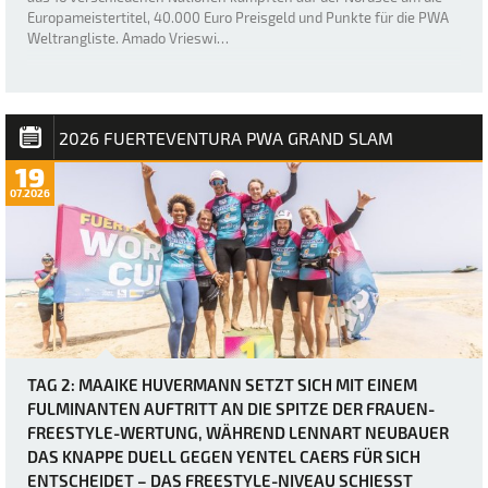
Europameistertitel, 40.000 Euro Preisgeld und Punkte für die PWA
Weltrangliste. Amado Vrieswi…
2026 FUERTEVENTURA PWA GRAND SLAM
19
07.2026
TAG 2: MAAIKE HUVERMANN SETZT SICH MIT EINEM
FULMINANTEN AUFTRITT AN DIE SPITZE DER FRAUEN-
FREESTYLE-WERTUNG, WÄHREND LENNART NEUBAUER
DAS KNAPPE DUELL GEGEN YENTEL CAERS FÜR SICH
ENTSCHEIDET – DAS FREESTYLE-NIVEAU SCHIESST D