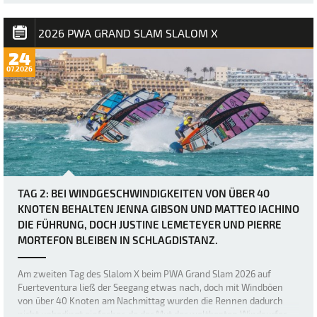
angekündigt worden, doch bei Berichten von Windböen von bis zu
50 Knoten hätten sich viele wohl kaum vorstellen können, wie
brutal es in Sotavento manchmal zug…
2026 PWA GRAND SLAM SLALOM X
24
07.2026
TAG 2: BEI WINDGESCHWINDIGKEITEN VON ÜBER 40
KNOTEN BEHALTEN JENNA GIBSON UND MATTEO IACHINO
DIE FÜHRUNG, DOCH JUSTINE LEMETEYER UND PIERRE
MORTEFON BLEIBEN IN SCHLAGDISTANZ.
Am zweiten Tag des Slalom X beim PWA Grand Slam 2026 auf
Fuerteventura ließ der Seegang etwas nach, doch mit Windböen
von über 40 Knoten am Nachmittag wurden die Rennen dadurch
nicht unbedingt einfacher, da der Mut der weltbesten Windsurfer