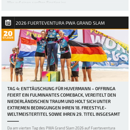
Wer auf einen sanften Einstieg ins …
2026 FUERTEVENTURA PWA GRAND SLAM
20
07.2026
TAG 4: ENTTÄUSCHUNG FÜR HUVERMANN – OFFRINGA
FEIERT EIN FULMINANTES COMEBACK, VEREITELT DEN
NIEDERLÄNDISCHEN TRAUM UND HOLT SICH UNTER
EXTREMEN BEDINGUNGEN IHREN 18. FREESTYLE-
WELTMEISTERTITEL SOWIE IHREN 29. TITEL INSGESAMT
Da am vierten Tag des PWA Grand Slam 2026 auf Fuerteventura