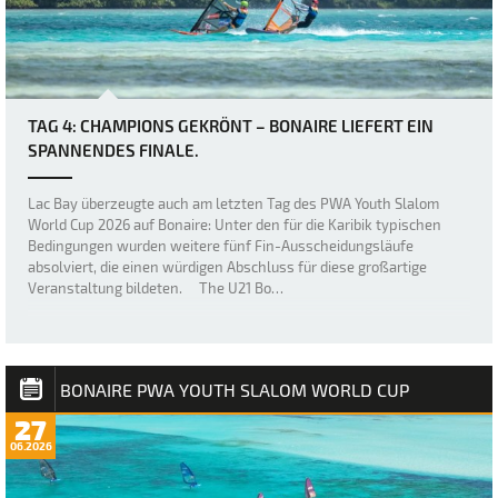
TAG 4: CHAMPIONS GEKRÖNT – BONAIRE LIEFERT EIN
SPANNENDES FINALE.
Lac Bay überzeugte auch am letzten Tag des PWA Youth Slalom
World Cup 2026 auf Bonaire: Unter den für die Karibik typischen
Bedingungen wurden weitere fünf Fin-Ausscheidungsläufe
absolviert, die einen würdigen Abschluss für diese großartige
Veranstaltung bildeten. The U21 Bo…
BONAIRE PWA YOUTH SLALOM WORLD CUP
27
06.2026