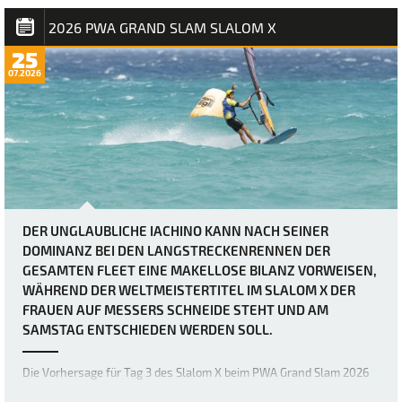
absoluten Grenzen bringen. Heute herr…
2026 PWA GRAND SLAM SLALOM X
25
07.2026
DER UNGLAUBLICHE IACHINO KANN NACH SEINER
DOMINANZ BEI DEN LANGSTRECKENRENNEN DER
GESAMTEN FLEET EINE MAKELLOSE BILANZ VORWEISEN,
WÄHREND DER WELTMEISTERTITEL IM SLALOM X DER
FRAUEN AUF MESSERS SCHNEIDE STEHT UND AM
SAMSTAG ENTSCHIEDEN WERDEN SOLL.
Die Vorhersage für Tag 3 des Slalom X beim PWA Grand Slam 2026
auf Fuerteventura war zwar schon immer als extrem windig