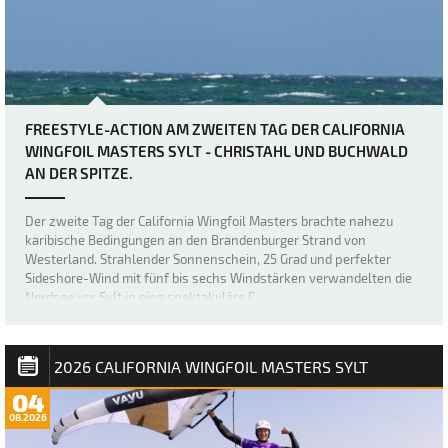
FREESTYLE-ACTION AM ZWEITEN TAG DER CALIFORNIA
WINGFOIL MASTERS SYLT - CHRISTAHL UND BUCHWALD
AN DER SPITZE.
Der zweite Tag der California Wingfoil Masters brachte nahezu
karibische Bedingungen an den Brandenburger Strand von
Westerland. Strahlender Sonnenschein, 25 Grad und perfekter
Sideshore-Wind mit fünf bis sechs Windstärken verwandelten die
Nordsee vor Sylt in eine spektakuläre F…
2026 CALIFORNIA WINGFOIL MASTERS SYLT
04
08.2026