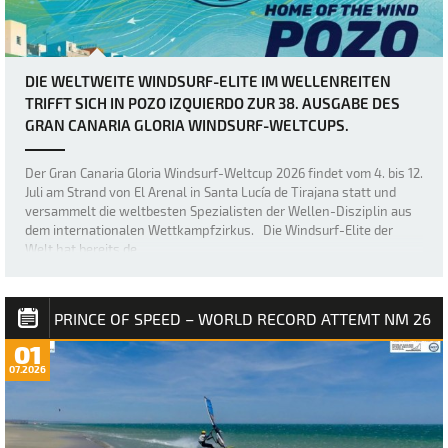
DIE WELTWEITE WINDSURF-ELITE IM WELLENREITEN
TRIFFT SICH IN POZO IZQUIERDO ZUR 38. AUSGABE DES
GRAN CANARIA GLORIA WINDSURF-WELTCUPS.
Der Gran Canaria Gloria Windsurf-Weltcup 2026 findet vom 4. bis 12.
Juli am Strand von El Arenal in Santa Lucía de Tirajana statt und
versammelt die weltbesten Spezialisten der Wellen-Disziplin aus
dem internationalen Wettkampfzirkus. Die Windsurf-Elite der
Welt hat bereits de…
PRINCE OF SPEED – WORLD RECORD ATTEMT NM 26
01
07.2026