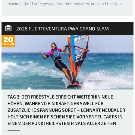
maximal fünf Läufe gesegelt werden mussten, um den Freestyle-
Wettbewerb der Frauen abzuschließen, trafen sich die Fahrerinnen
etwas später als üblich – um 12 Uhr –, bevor der Finaltag in Gang
kam. Die heutigen Bedingung…
2026 FUERTEVENTURA PWA GRAND SLAM
20
07.2026
TAG 3: DER FREESTYLE ERREICHT WEITERHIN NEUE
HÖHEN, WÄHREND EIN KRÄFTIGER SWELL FÜR
ZUSÄTZLICHE SPANNUNG SORGT – LENNART NEUBAUER
HOLT SICH EINEN EPISCHEN SIEG VOR YENTEL CAERS IN
EINEM DER PUNKTREICHSTEN FINALS ALLER ZEITEN.