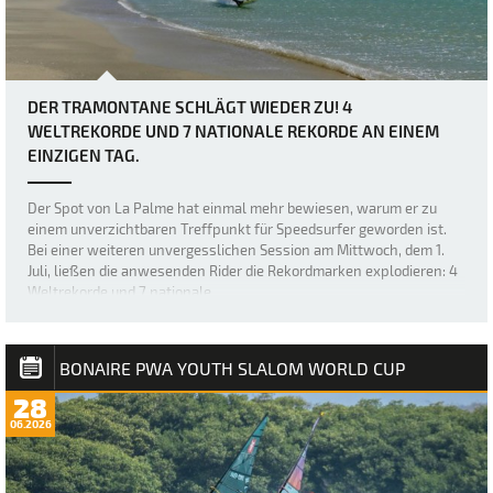
DER TRAMONTANE SCHLÄGT WIEDER ZU! 4
WELTREKORDE UND 7 NATIONALE REKORDE AN EINEM
EINZIGEN TAG.
Der Spot von La Palme hat einmal mehr bewiesen, warum er zu
einem unverzichtbaren Treffpunkt für Speedsurfer geworden ist.
Bei einer weiteren unvergesslichen Session am Mittwoch, dem 1.
Juli, ließen die anwesenden Rider die Rekordmarken explodieren: 4
Weltrekorde und 7 nationale…
BONAIRE PWA YOUTH SLALOM WORLD CUP
28
06.2026