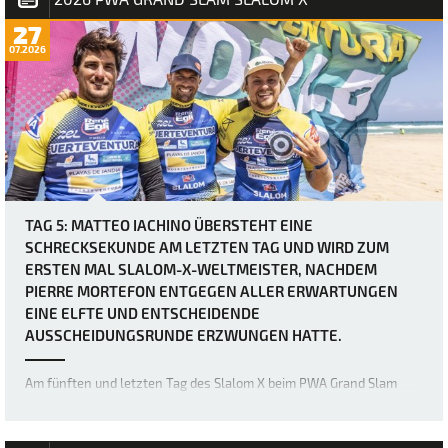
27
07.2026
TAG 5: MATTEO IACHINO ÜBERSTEHT EINE
SCHRECKSEKUNDE AM LETZTEN TAG UND WIRD ZUM
ERSTEN MAL SLALOM-X-WELTMEISTER, NACHDEM
PIERRE MORTEFON ENTGEGEN ALLER ERWARTUNGEN
EINE ELFTE UND ENTSCHEIDENDE
AUSSCHEIDUNGSRUNDE ERZWUNGEN HATTE.
Am fünften und letzten Tag des Slalom X beim PWA Grand Slam
2026 auf Fuerteventura wurden zwei weitere eliminations für die
Herrenfleet abgeschlossen, doch was als vermeintlich relativ
einfacher letzter Tag für Matteo Iachino (Starboard / NeilPryde / Z