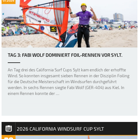
07.2026
TAG 3: FABI WOLF DOMINIERT FOIL-RENNEN VOR SYLT.
An Tag drei des California Surf Cups Sylt kam endlich der erhoffte
Wind. So konnten insgesamt sieben Rennen in der Disziplin Foiling
für die Deutsche Meisterschaft im Windsurfen durchgeführt
werden. In sechs Rennen siegte Fabi Wolf (GER-404) aus Kiel. In
einem Rennen konnte der …
2026 CALIFORNIA WINDSURF CUP SYLT