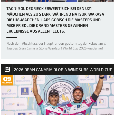
TAG 7: SOL DEGRIECK ERWEIST SICH BEI DEN U21-
MÄDCHEN ALS ZU STARK, WÄHREND NATSUKI WAKASA
DIE U18-MÄDCHEN, LARS GOBISCH DIE MASTERS UND
MIKE FRIEDL DIE GRAND MASTERS GEWINNEN –
ERGEBNISSE AUS ALLEN FLEETS.
Nach dem Abschluss der Hauptrunden gestern lag der Fokus am 7.
Tag des Gran Canaria Gloria Windsurf World Cup 2026 wieder auf
den wenigen Klassen, in denen noch keine Ergebnisse vorlagen –
nämlich den U18- und U21-Mädchen sowie den Masters und Grand
Masters. Die sich stetig verb…
2026 GRAN CANARIA GLORIA WINDSURF WORLD CUP
09
07.2026