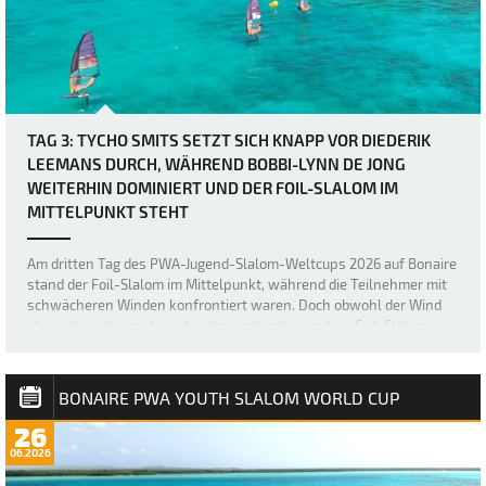
TAG 3: TYCHO SMITS SETZT SICH KNAPP VOR DIEDERIK
LEEMANS DURCH, WÄHREND BOBBI-LYNN DE JONG
WEITERHIN DOMINIERT UND DER FOIL-SLALOM IM
MITTELPUNKT STEHT
Am dritten Tag des PWA-Jugend-Slalom-Weltcups 2026 auf Bonaire
stand der Foil-Slalom im Mittelpunkt, während die Teilnehmer mit
schwächeren Winden konfrontiert waren. Doch obwohl der Wind
eher schwach war, konnten dennoch zehn weitere Foil-Slalom-
Ausscheidungsrunden absolviert w…
BONAIRE PWA YOUTH SLALOM WORLD CUP
26
06.2026