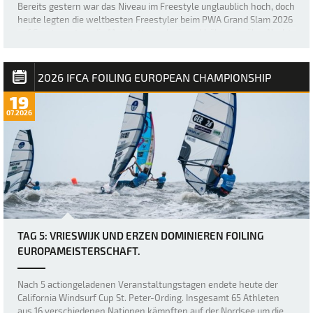
Bereits gestern war das Niveau im Freestyle unglaublich hoch, doch
heute legten die weltbesten Freestyler beim PWA Grand Slam 2026
auf Fuerteventura die Messlatte noch einmal höher, als über Nacht
ein neuer, größerer Swell nach Sotavento rollte und für einige der
besten Freestyl…
2026 IFCA FOILING EUROPEAN CHAMPIONSHIP
19
07.2026
TAG 5: VRIESWIJK UND ERZEN DOMINIEREN FOILING
EUROPAMEISTERSCHAFT.
Nach 5 actiongeladenen Veranstaltungstagen endete heute der
California Windsurf Cup St. Peter-Ording. Insgesamt 65 Athleten
aus 16 verschiedenen Nationen kämpften auf der Nordsee um die