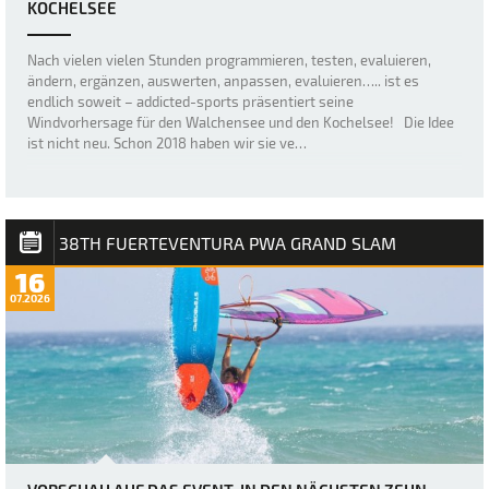
KOCHELSEE
Nach vielen vielen Stunden programmieren, testen, evaluieren,
ändern, ergänzen, auswerten, anpassen, evaluieren….. ist es
endlich soweit – addicted-sports präsentiert seine
Windvorhersage für den Walchensee und den Kochelsee! Die Idee
ist nicht neu. Schon 2018 haben wir sie ve…
38TH FUERTEVENTURA PWA GRAND SLAM
16
07.2026