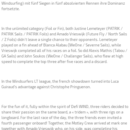
Windsurfing) mit fünf Siegen in fünf absolvierten Rennen ihre Dominanz
fortsetzte.
In the unlimited category (Foil or Fin), both Justine Lemeteyer (PATRIK /
PATRIK Sails / PATRIK Foils) and Amado Vrieswijk (Future Fly / North Sails
/ Z Foils) didn’t leave a single chance to their opponents. Lemeteyer
played on a fin ahead of Blanca Alabau [WeOne / Severne Sails), while
Vrieswijk completed all of his races on a foil. So did Alexis Mathis (Tabou /
GA Sails) and John Soukos (WeOne / Challenger Sails), who flew at high
speed to complete the top three after five races and a discard.
In the Windsurfers LT league, the french showdown turned into Luca
Guiraud’s advantage against Christophe Pringuenon.
For the fun of it, fully within the spirit of Defi WIND, three riders decided to
share their passion on the same board, a « tridem », with three rigs on a
longboard. For the last race of the day, the three friends even invited a
fourth passenger onboard! Together, the Motley Crew arrived at mark one
together with Amado Vrieswijk who, on his side, was completing his