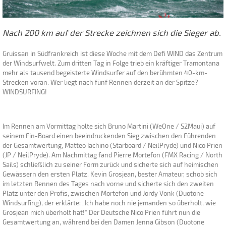
Nach 200 km auf der Strecke zeichnen sich die Sieger ab.
Gruissan in Südfrankreich ist diese Woche mit dem Defi WIND das Zentrum
der Windsurfwelt. Zum dritten Tag in Folge trieb ein kräftiger Tramontana
mehr als tausend begeisterte Windsurfer auf den berühmten 40-km-
Strecken voran. Wer liegt nach fünf Rennen derzeit an der Spitze?
WINDSURFING!
Im Rennen am Vormittag holte sich Bruno Martini (WeOne / S2Maui) auf
seinem Fin-Board einen beeindruckenden Sieg zwischen den Führenden
der Gesamtwertung, Matteo Iachino (Starboard / NeilPryde) und Nico Prien
(JP / NeilPryde). Am Nachmittag fand Pierre Mortefon (FMX Racing / North
Sails) schließlich zu seiner Form zurück und sicherte sich auf heimischen
Gewässern den ersten Platz. Kevin Grosjean, bester Amateur, schob sich
im letzten Rennen des Tages nach vorne und sicherte sich den zweiten
Platz unter den Profis, zwischen Mortefon und Jordy Vonk (Duotone
Windsurfing), der erklärte: „Ich habe noch nie jemanden so überholt, wie
Grosjean mich überholt hat!“ Der Deutsche Nico Prien führt nun die
Gesamtwertung an, während bei den Damen Jenna Gibson (Duotone