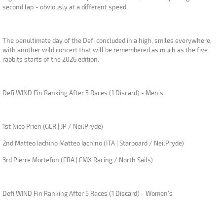
second lap - obviously at a different speed.
The penultimate day of the Defi concluded in a high, smiles everywhere,
with another wild concert that will be remembered as much as the five
rabbits starts of the 2026 edition.
Defi WIND Fin Ranking After 5 Races (1 Discard) - Men’s
1st Nico Prien (GER | JP / NeilPryde)
2nd Matteo Iachino Matteo Iachino (ITA | Starboard / NeilPryde)
3rd Pierre Mortefon (FRA | FMX Racing / North Sails)
Defi WIND Fin Ranking After 5 Races (1 Discard) - Women’s