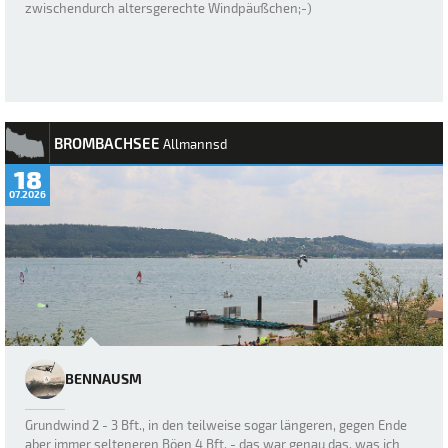
zwischendurch altersgerechte Windpäußchen;-)
BROMBACHSEE
Allmannsd
18
07.2026
BENNAUSM
Grundwind 2 - 3 Bft., in den teilweise sogar längeren, gegen Ende
aber immer selteneren Böen 4 Bft. - das war genau das, was ich