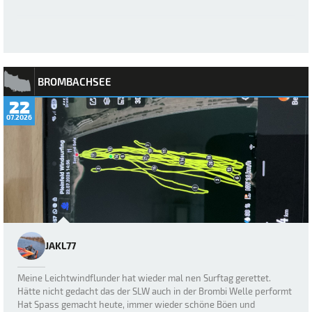
BROMBACHSEE
22
07.2026
JAKL77
Meine Leichtwindflunder hat wieder mal nen Surftag gerettet.
Hätte nicht gedacht das der SLW auch in der Brombi Welle performt
Hat Spass gemacht heute, immer wieder schöne Böen und