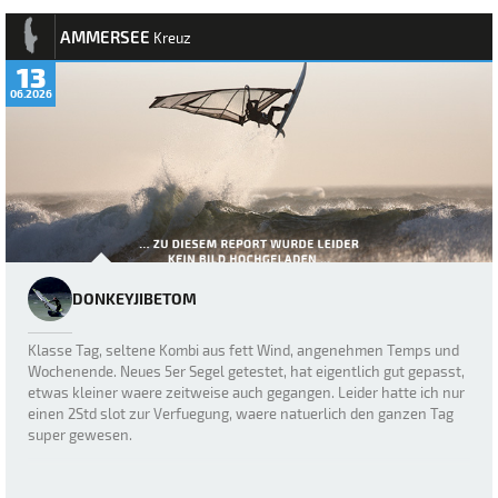
AMMERSEE
Kreuz
13
06.2026
DONKEYJIBETOM
Klasse Tag, seltene Kombi aus fett Wind, angenehmen Temps und
Wochenende. Neues 5er Segel getestet, hat eigentlich gut gepasst,
etwas kleiner waere zeitweise auch gegangen. Leider hatte ich nur
einen 2Std slot zur Verfuegung, waere natuerlich den ganzen Tag
super gewesen.