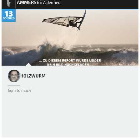
AMMERSEE
Aidenried
13
06.2026
HOLZWURM
6qm to much