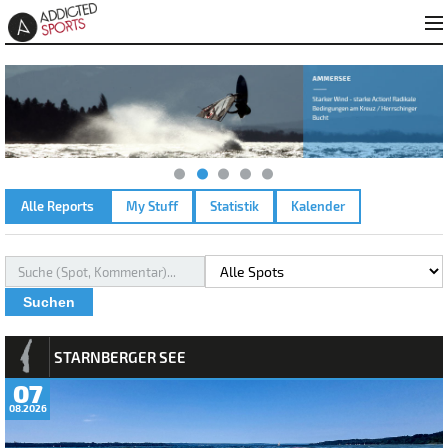
Alle Reports
My Stuff
Statistik
Kalender
Suchen
REPORTS
STARNBERGER SEE
07
08.2026